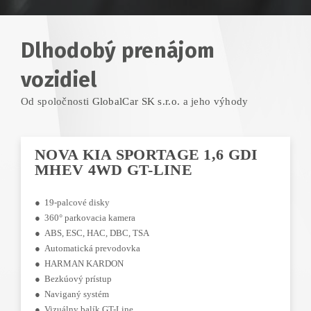
Dlhodobý prenájom
vozidiel
Od spoločnosti
GlobalCar SK s.r.o.
a jeho výhody
NOVA KIA SPORTAGE 1,6 GDI
MHEV 4WD GT-LINE
● 19-palcové disky
● 360° parkovacia kamera
● ABS, ESC, HAC, DBC, TSA
● Automatická prevodovka
● HARMAN KARDON
● Bezkúový prístup
● Naviganý systém
● Vizuálny balík GT-Line