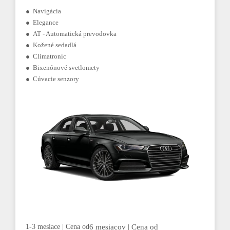
● Navigácia
● Elegance
● AT - Automatická prevodovka
● Kožené sedadlá
● Climatronic
● Bixenónové svetlomety
● Cúvacie senzory
1-3 mesiace | Cena od
6 mesiacov | Cena od