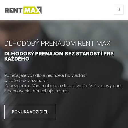
DLHODOBÝ PRENÁJOM RENT MAX
DLHODOBÝ PRENÁJOM BEZ STAROSTÍ PRE
KAŽDÉHO
Potrebujete vozidlo a nechcete ho vlastniť?
Jazdite bez viazanosti.
Zabezpečíme Vám mobilitu a starostlivosť o Váš vozový park.
Financovanie prenechajte na nás.
PONUKA VOZIDIEL