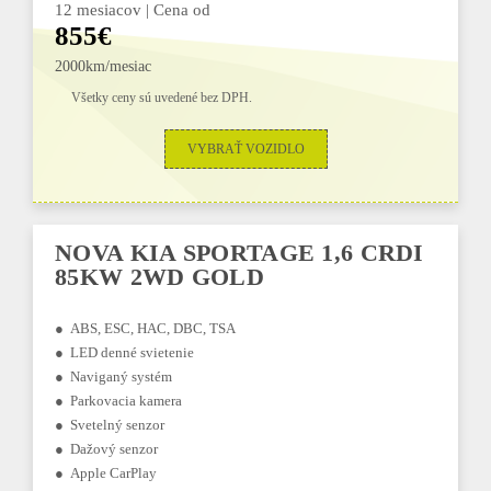
12 mesiacov | Cena od
855€
2000km/mesiac
Všetky ceny sú uvedené bez DPH.
VYBRAŤ VOZIDLO
NOVA KIA SPORTAGE 1,6 CRDI
85KW 2WD GOLD
● ABS, ESC, HAC, DBC, TSA
● LED denné svietenie
● Naviganý systém
● Parkovacia kamera
● Svetelný senzor
● Dažový senzor
● Apple CarPlay