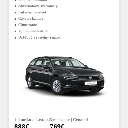
● &bixenónové svetlomety
● Parkovací asistent
● Cúvacia kamera
● Climatronic
● Vyhrievané sedadlá
● Dažďový a svetelný senzor
1-3 mesiace | Cena od
6 mesiacov | Cena od
888€
769€