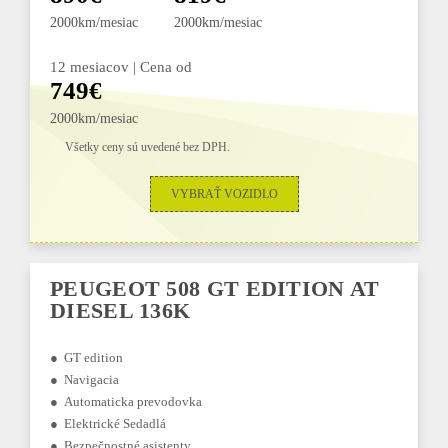
2000km/mesiac
2000km/mesiac
12 mesiacov | Cena od
749€
2000km/mesiac
Všetky ceny sú uvedené bez DPH.
VYBRAŤ VOZIDLO
PEUGEOT 508 GT EDITION AT
DIESEL 136K
● GT edition
● Navigacia
● Automaticka prevodovka
● Elektrické Sedadlá
● Bezpečnostné asistenty