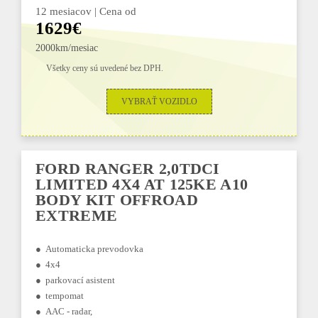
12 mesiacov | Cena od
1629€
2000km/mesiac
Všetky ceny sú uvedené bez DPH.
VYBRAŤ VOZIDLO
FORD RANGER 2,0TDCI
LIMITED 4X4 AT 125KE A10
BODY KIT OFFROAD
EXTREME
● Automaticka prevodovka
● 4x4
● parkovací asistent
● tempomat
● AAC - radar,