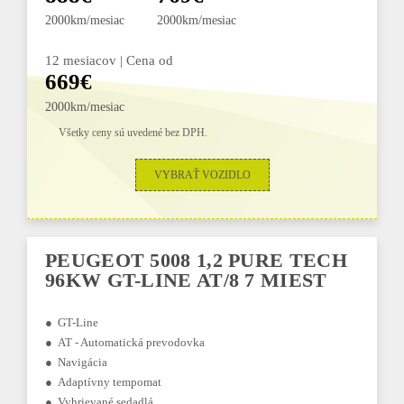
2000km/mesiac
2000km/mesiac
12 mesiacov | Cena od
669€
2000km/mesiac
Všetky ceny sú uvedené bez DPH.
VYBRAŤ VOZIDLO
PEUGEOT 5008 1,2 PURE TECH
96KW GT-LINE AT/8 7 MIEST
● GT-Line
● AT - Automatická prevodovka
● Navigácia
● Adaptívny tempomat
● Vyhrievané sedadlá