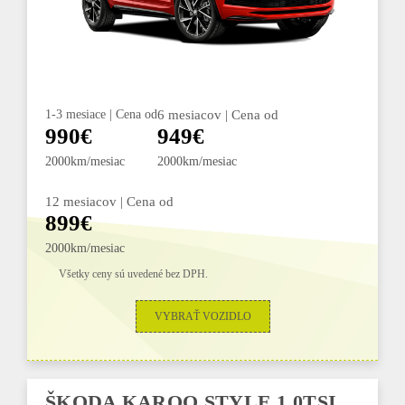
1-3 mesiace | Cena od
6 mesiacov | Cena od
990€
949€
2000km/mesiac
2000km/mesiac
12 mesiacov | Cena od
899€
2000km/mesiac
Všetky ceny sú uvedené bez DPH.
VYBRAŤ VOZIDLO
ŠKODA KAROQ STYLE 1,0TSI