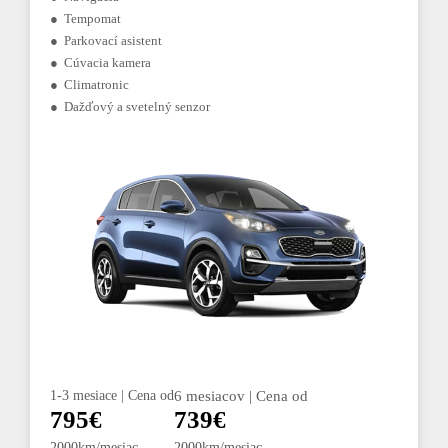
● Tempomat
● Parkovací asistent
● Cúvacia kamera
● Climatronic
● Dažďový a svetelný senzor
1-3 mesiace | Cena od
6 mesiacov | Cena od
795€
739€
2000km/mesiac
2000km/mesiac