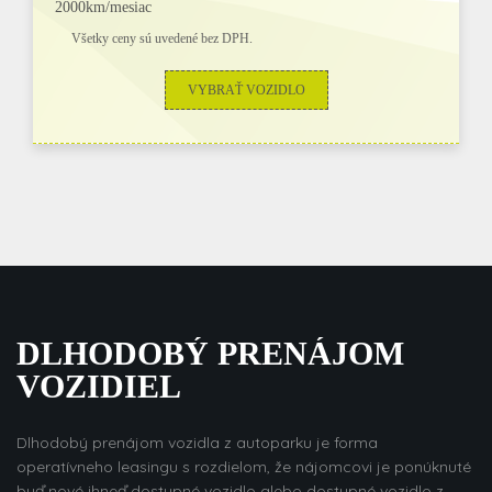
2000km/mesiac
Všetky ceny sú uvedené bez DPH.
VYBRAŤ VOZIDLO
DLHODOBÝ PRENÁJOM
VOZIDIEL
Dlhodobý prenájom vozidla z autoparku je forma
operatívneho leasingu s rozdielom, že nájomcovi je ponúknuté
buď nové ihneď dostupné vozidlo alebo dostupné vozidlo z