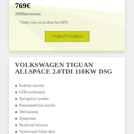
769€
2000km/mesiac
Všetky ceny sú uvedené bez DPH.
VYBRAŤ VOZIDLO
VOLKSWAGEN TIGUAN
ALLSPACE 2.0TDI 110KW DSG
● Kožený interiér
● LED svetlomety
● Navigačný systém
● Panoramatická strecha
● 360 kamera
● Tempomat
● Nezávislé kúrenie
● Vyhrievané čelné sklo