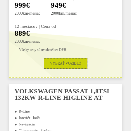
999€
949€
2000km/mesiac
2000km/mesiac
12 mesiacov | Cena od
889€
2000km/mesiac
Všetky ceny sú uvedené bez DPH.
VYBRAŤ VOZIDLO
VOLKSWAGEN PASSAT 1,8TSI
132KW R-LINE HIGLINE AT
● R-Line
● Interiér - koža
● Navigácia
● Climatronic - 3 zóny