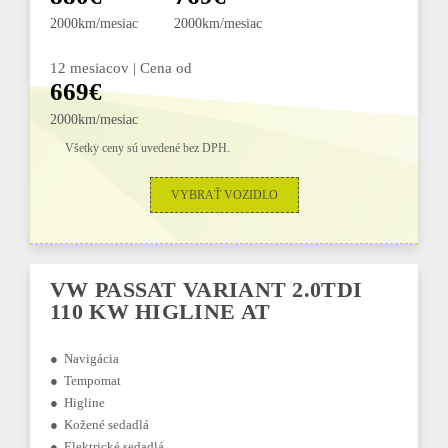
2000km/mesiac
2000km/mesiac
12 mesiacov | Cena od
669€
2000km/mesiac
Všetky ceny sú uvedené bez DPH.
VYBRAŤ VOZIDLO
VW PASSAT VARIANT 2.0TDI
110 KW HIGLINE AT
● Navigácia
● Tempomat
● Higline
● Kožené sedadlá
● Elektrické sedadlá