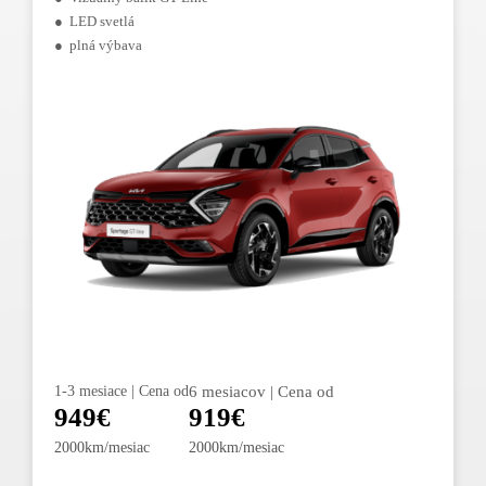
● LED svetlá
● plná výbava
1-3 mesiace | Cena od
6 mesiacov | Cena od
949€
919€
2000km/mesiac
2000km/mesiac