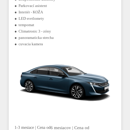
● Parkovací asistent
● Interiér - KOŽA
● LED svetlomety
● tempomat
● Climatronic 3 - zóny
● panoramaticka strecha
● cuvacia kamera
1-3 mesiace | Cena od
6 mesiacov | Cena od