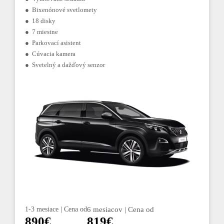
● Bixenónové svetlomety
● 18 disky
● 7 miestne
● Parkovací asistent
● Cúvacia kamera
● Svetelný a dažďový senzor
1-3 mesiace | Cena od
6 mesiacov | Cena od
890€
819€