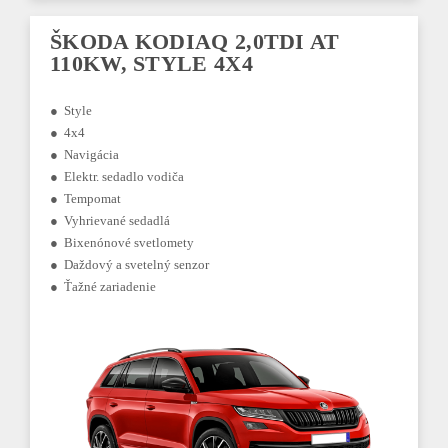
ŠKODA KODIAQ 2,0TDI AT
110KW, STYLE 4X4
● Style
● 4x4
● Navigácia
● Elektr. sedadlo vodiča
● Tempomat
● Vyhrievané sedadlá
● Bixenónové svetlomety
● Daždový a svetelný senzor
● Ťažné zariadenie