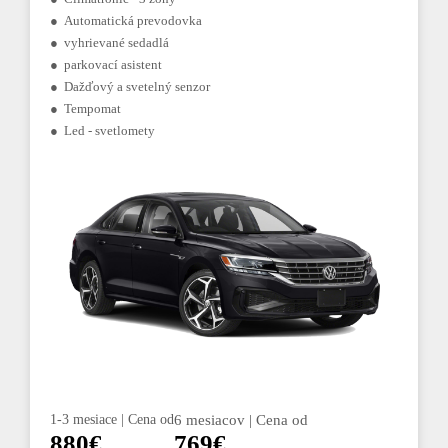
● Automatická prevodovka
● vyhrievané sedadlá
● parkovací asistent
● Dažďový a svetelný senzor
● Tempomat
● Led - svetlomety
1-3 mesiace | Cena od
6 mesiacov | Cena od
880€
769€