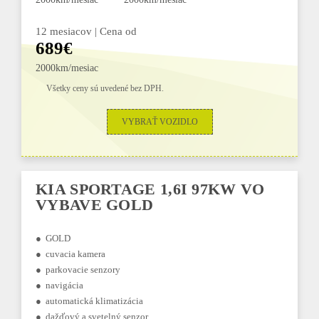
12 mesiacov | Cena od
689€
2000km/mesiac
Všetky ceny sú uvedené bez DPH.
VYBRAŤ VOZIDLO
KIA SPORTAGE 1,6I 97KW VO
VYBAVE GOLD
● GOLD
● cuvacia kamera
● parkovacie senzory
● navigácia
● automatická klimatizácia
● dažďový a svetelný senzor