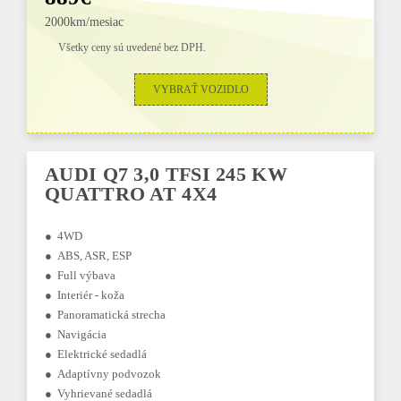
2000km/mesiac
Všetky ceny sú uvedené bez DPH.
VYBRAŤ VOZIDLO
AUDI Q7 3,0 TFSI 245 KW
QUATTRO AT 4X4
● 4WD
● ABS, ASR, ESP
● Full výbava
● Interiér - koža
● Panoramatická strecha
● Navigácia
● Elektrické sedadlá
● Adaptívny podvozok
● Vyhrievané sedadlá