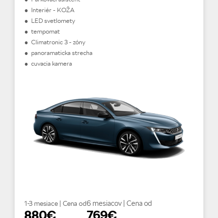
● Interiér - KOŽA
● LED svetlomety
● tempomat
● Climatronic 3 - zóny
● panoramaticka strecha
● cuvacia kamera
6 mesiacov | Cena od
1-3 mesiace | Cena od
880€
769€