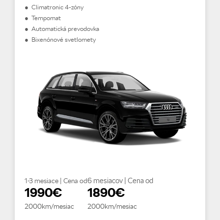
● Climatronic 4-zóny
● Tempomat
● Automatická prevodovka
● Bixenónové svetlomety
6 mesiacov | Cena od
1-3 mesiace | Cena od
1990€
1890€
2000km/mesiac
2000km/mesiac