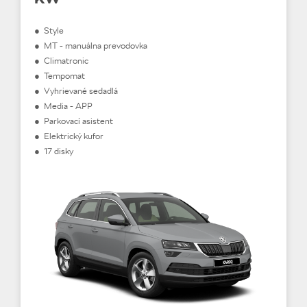
● Style
● MT - manuálna prevodovka
● Climatronic
● Tempomat
● Vyhrievané sedadlá
● Media - APP
● Parkovací asistent
● Elektrický kufor
● 17 disky