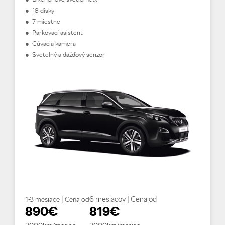
● 18 disky
● 7 miestne
● Parkovací asistent
● Cúvacia kamera
● Svetelný a dažďový senzor
6 mesiacov | Cena od
1-3 mesiace | Cena od
890€
819€