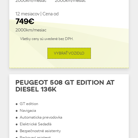
2000km/mesiac
2000km/mesiac
12 mesiacov | Cena od
749€
2000km/mesiac
Všetky ceny sú uvedené bez DPH.
VYBRAŤ VOZIDLO
PEUGEOT 508 GT EDITION AT
DIESEL 136K
● GT edition
● Navigacia
● Automaticka prevodovka
● Elektrické Sedadlá
● Bezpečnostné asistenty
● Parkovací asistent