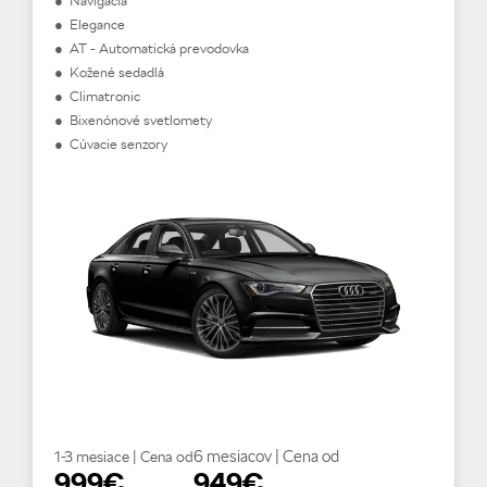
● Navigácia
● Elegance
● AT - Automatická prevodovka
● Kožené sedadlá
● Climatronic
● Bixenónové svetlomety
● Cúvacie senzory
6 mesiacov | Cena od
1-3 mesiace | Cena od
999€
949€