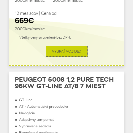
2000km/mesiac
2000km/mesiac
12 mesiacov | Cena od
669€
2000km/mesiac
Všetky ceny sú uvedené bez DPH.
VYBRAŤ VOZIDLO
PEUGEOT 5008 1,2 PURE TECH
96KW GT-LINE AT/8 7 MIEST
● GT-Line
● AT - Automatická prevodovka
● Navigácia
● Adaptívny tempomat
● Vyhrievané sedadlá
● Bixenónové svetlomety