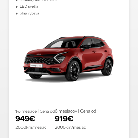
● LED svetlá
● plná výbava
6 mesiacov | Cena od
1-3 mesiace | Cena od
949€
919€
2000km/mesiac
2000km/mesiac