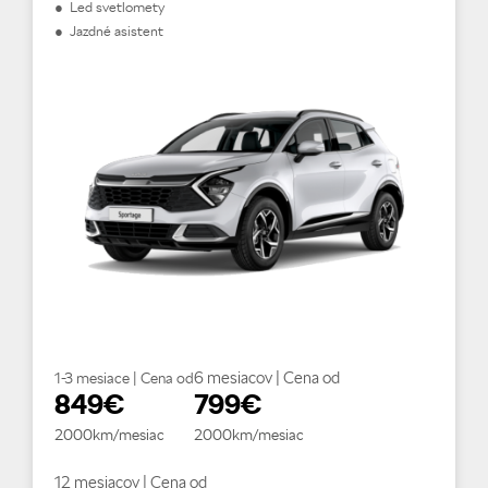
● Led svetlomety
● Jazdné asistent
6 mesiacov | Cena od
1-3 mesiace | Cena od
849€
799€
2000km/mesiac
2000km/mesiac
12 mesiacov | Cena od