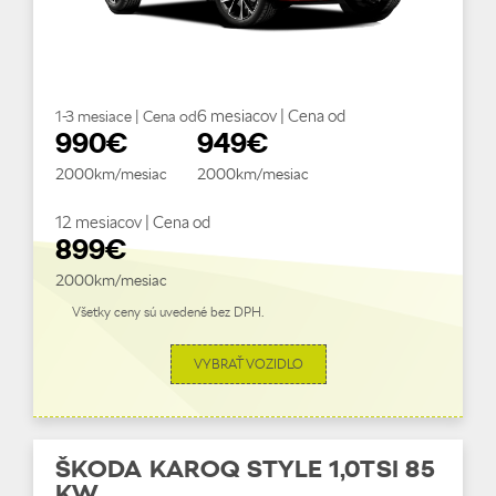
6 mesiacov | Cena od
1-3 mesiace | Cena od
990€
949€
2000km/mesiac
2000km/mesiac
12 mesiacov | Cena od
899€
2000km/mesiac
Všetky ceny sú uvedené bez DPH.
VYBRAŤ VOZIDLO
ŠKODA KAROQ STYLE 1,0TSI 85
KW