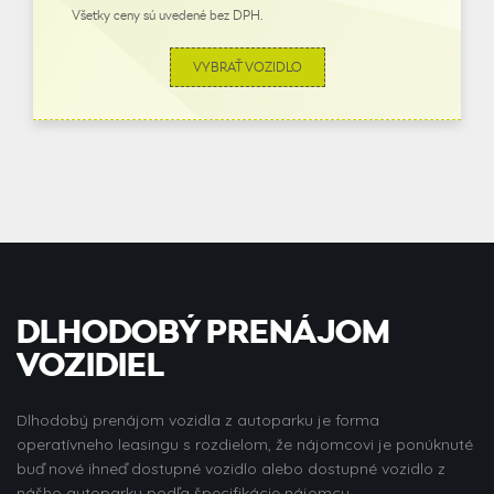
Všetky ceny sú uvedené bez DPH.
VYBRAŤ VOZIDLO
DLHODOBÝ PRENÁJOM
VOZIDIEL
Dlhodobý prenájom vozidla z autoparku je forma
operatívneho leasingu s rozdielom, že nájomcovi je ponúknuté
buď nové ihneď dostupné vozidlo alebo dostupné vozidlo z
nášho autoparku podľa špecifikácie nájomcu.