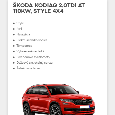
ŠKODA KODIAQ 2,0TDI AT
110KW, STYLE 4X4
● Style
● 4x4
● Navigácia
● Elektr. sedadlo vodiča
● Tempomat
● Vyhrievané sedadlá
● Bixenónové svetlomety
● Daždový a svetelný senzor
● Ťažné zariadenie