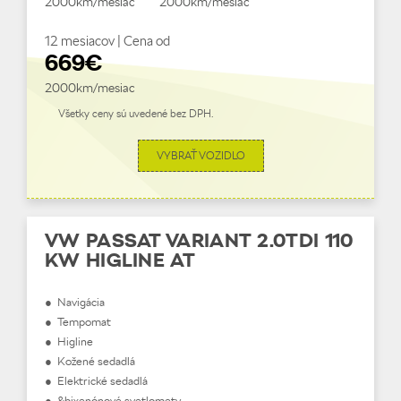
2000km/mesiac
2000km/mesiac
12 mesiacov | Cena od
669€
2000km/mesiac
Všetky ceny sú uvedené bez DPH.
VYBRAŤ VOZIDLO
VW PASSAT VARIANT 2.0TDI 110
KW HIGLINE AT
● Navigácia
● Tempomat
● Higline
● Kožené sedadlá
● Elektrické sedadlá
● &bixenónové svetlomety