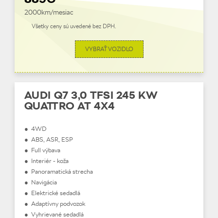
2000km/mesiac
Všetky ceny sú uvedené bez DPH.
VYBRAŤ VOZIDLO
AUDI Q7 3,0 TFSI 245 KW
QUATTRO AT 4X4
● 4WD
● ABS, ASR, ESP
● Full výbava
● Interiér - koža
● Panoramatická strecha
● Navigácia
● Elektrické sedadlá
● Adaptívny podvozok
● Vyhrievané sedadlá