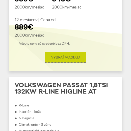
2000km/mesiac
2000km/mesiac
12 mesiacov | Cena od
889€
2000km/mesiac
Všetky ceny sú uvedené bez DPH.
VYBRAŤ VOZIDLO
VOLKSWAGEN PASSAT 1,8TSI
132KW R-LINE HIGLINE AT
● R-Line
● Interiér - koža
● Navigácia
● Climatronic - 3 zóny
● Automatická prevodovka