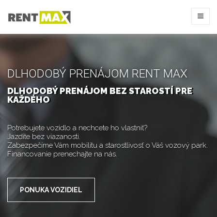
DLHODOBÝ PRENÁJOM RENT MAX
DLHODOBÝ PRENÁJOM BEZ STAROSTÍ PRE
KAŽDÉHO
Potrebujete vozidlo a nechcete ho vlastniť?
Jazdite bez viazanosti.
Zabezpečíme Vám mobilitu a starostlivosť o Váš vozový park.
Financovanie prenechajte na nás.
PONUKA VOZIDIEL