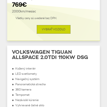
769€
2000km/mesiac
Všetky ceny sú uvedené bez DPH.
VYBRAŤ VOZIDLO
VOLKSWAGEN TIGUAN
ALLSPACE 2.0TDI 110KW DSG
● Kožený interiér
● LED svetlomety
● Navigačný systém
● Panoramatická strecha
● 360 kamera
● Tempomat
● Nezávislé kúrenie
● Vyhrievané čelné sklo