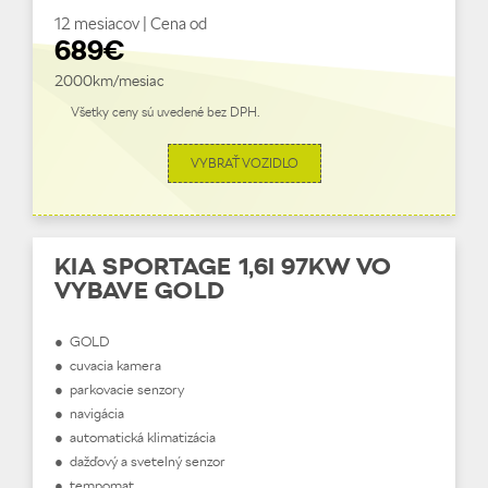
12 mesiacov | Cena od
689€
2000km/mesiac
Všetky ceny sú uvedené bez DPH.
VYBRAŤ VOZIDLO
KIA SPORTAGE 1,6I 97KW VO
VYBAVE GOLD
● GOLD
● cuvacia kamera
● parkovacie senzory
● navigácia
● automatická klimatizácia
● dažďový a svetelný senzor
● tempomat