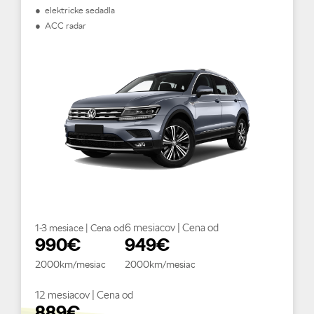
● elektricke sedadla
● ACC radar
6 mesiacov | Cena od
1-3 mesiace | Cena od
990€
949€
2000km/mesiac
2000km/mesiac
12 mesiacov | Cena od
889€