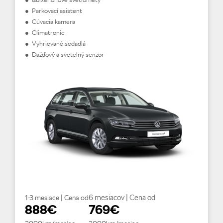
● Parkovací asistent
● Cúvacia kamera
● Climatronic
● Vyhrievané sedadlá
● Dažďový a svetelný senzor
6 mesiacov | Cena od
1-3 mesiace | Cena od
888€
769€