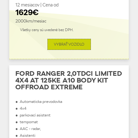
12 mesiacov | Cena od
1629€
2000km/mesiac
Všetky ceny sú uvedené bez DPH.
VYBRAŤ VOZIDLO
FORD RANGER 2,0TDCI LIMITED
4X4 AT 125KE A10 BODY KIT
OFFROAD EXTREME
● Automaticka prevodovka
● 4x4
● parkovací asistent
● tempomat
● AAC - radar,
● Asistenti