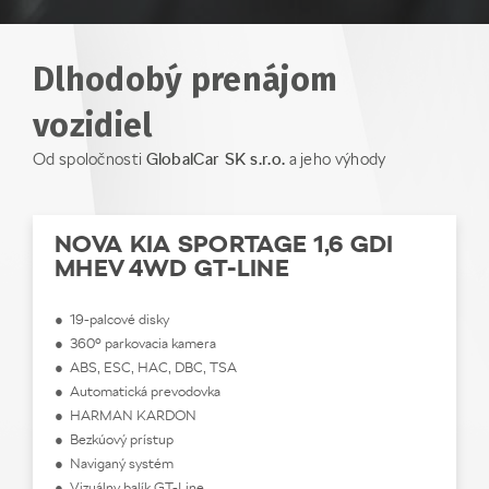
Dlhodobý prenájom
vozidiel
Od spoločnosti
GlobalCar SK s.r.o.
a jeho výhody
NOVA KIA SPORTAGE 1,6 GDI
MHEV 4WD GT-LINE
● 19-palcové disky
● 360° parkovacia kamera
● ABS, ESC, HAC, DBC, TSA
● Automatická prevodovka
● HARMAN KARDON
● Bezkúový prístup
● Naviganý systém
● Vizuálny balík GT-Line