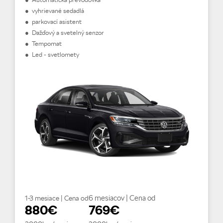
● vyhrievané sedadlá
● parkovací asistent
● Dažďový a svetelný senzor
● Tempomat
● Led - svetlomety
6 mesiacov | Cena od
1-3 mesiace | Cena od
880€
769€