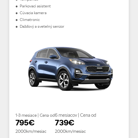
● Parkovací asistent
● Cúvacia kamera
● Climatronic
● Dažďový a svetelný senzor
6 mesiacov | Cena od
1-3 mesiace | Cena od
795€
739€
2000km/mesiac
2000km/mesiac