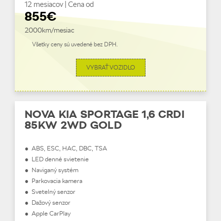
12 mesiacov | Cena od
855€
2000km/mesiac
Všetky ceny sú uvedené bez DPH.
VYBRAŤ VOZIDLO
NOVA KIA SPORTAGE 1,6 CRDI
85KW 2WD GOLD
● ABS, ESC, HAC, DBC, TSA
● LED denné svietenie
● Naviganý systém
● Parkovacia kamera
● Svetelný senzor
● Dažový senzor
● Apple CarPlay