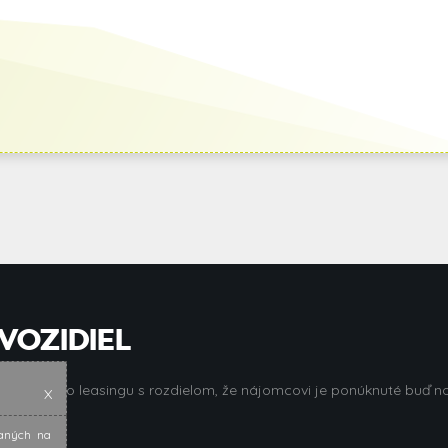
VOZIDIEL
eratívneho leasingu s rozdielom, že nájomcovi je ponúknuté buď no
X
kaných na