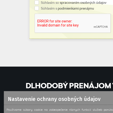
Súhlasím so
spracovaním osobných údajov
Súhlasím s
podmienkami prenájmu
DLHODOBÝ PRENÁJOM 
Nastavenie ochrany osobných údajov
Dlhodobý prenájom vozidla z autoparku je forma op
nášho autoparku podľa špecifikácie nájomcu.
Používame súbory cookie na zabezpečenie rôznych funkcií služieb ponú