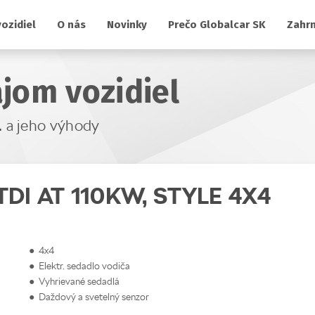
ozidiel
O nás
Novinky
Prečo Globalcar SK
Zahrn
jom vozidiel
.
a jeho výhody
DI AT 110KW, STYLE 4X4
● 4x4
● Elektr. sedadlo vodiča
● Vyhrievané sedadlá
● Daždový a svetelný senzor