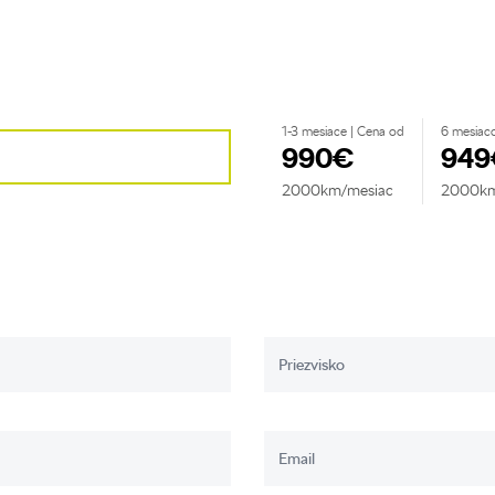
1-3 mesiace | Cena od
6 mesiac
990€
949
2000km/mesiac
2000km