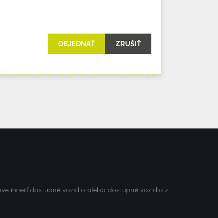
ZRUŠIŤ
vé ihneď dostupné vozidlo alebo dostupné vozidlo z