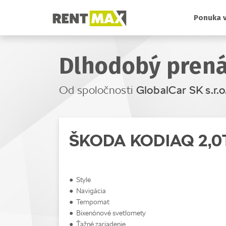
Ponuka v
Dlhodobý prená
Od spoločnosti
GlobalCar SK s.r.o
ŠKODA KODIAQ 2,0T
● Style
● Navigácia
● Tempomat
● Bixenónové svetlomety
● Ťažné zariadenie