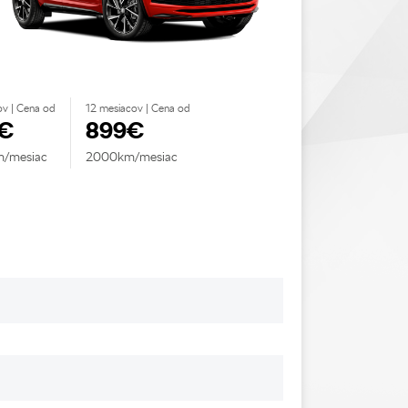
ov | Cena od
12 mesiacov | Cena od
€
899€
/mesiac
2000km/mesiac