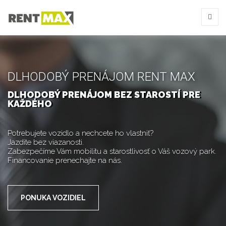
DLHODOBÝ PRENÁJOM RENT MAX
DLHODOBÝ PRENÁJOM BEZ STAROSTÍ PRE
KAŽDÉHO
Potrebujete vozidlo a nechcete ho vlastniť?
Jazdite bez viazanosti.
Zabezpečíme Vám mobilitu a starostlivosť o Váš vozový park.
Financovanie prenechajte na nás.
PONUKA VOZIDIEL