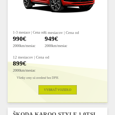
1-3 mesiace | Cena od
6 mesiacov | Cena od
990€
949€
2000km/mesiac
2000km/mesiac
12 mesiacov | Cena od
899€
2000km/mesiac
Všetky ceny sú uvedené bez DPH.
VYBRAŤ VOZIDLO
ŠKODA KAROQ STYLE 1,0TSI