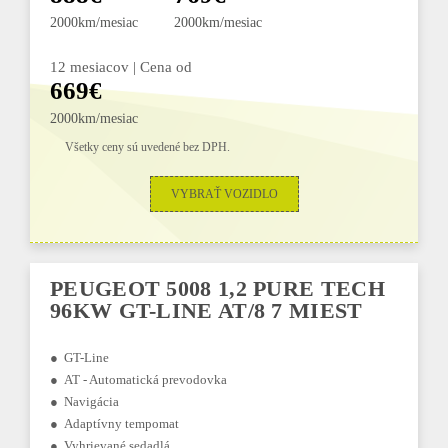
2000km/mesiac
2000km/mesiac
12 mesiacov | Cena od
669€
2000km/mesiac
Všetky ceny sú uvedené bez DPH.
VYBRAŤ VOZIDLO
PEUGEOT 5008 1,2 PURE TECH
96KW GT-LINE AT/8 7 MIEST
● GT-Line
● AT - Automatická prevodovka
● Navigácia
● Adaptívny tempomat
● Vyhrievané sedadlá