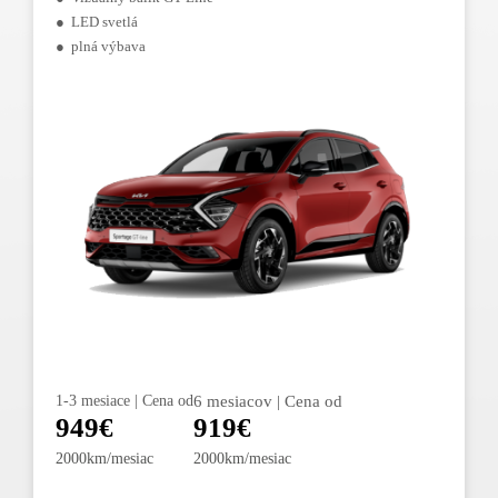
● LED svetlá
● plná výbava
1-3 mesiace | Cena od
6 mesiacov | Cena od
949€
919€
2000km/mesiac
2000km/mesiac