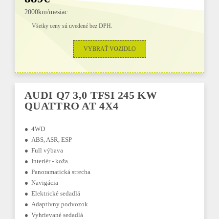
2000km/mesiac
Všetky ceny sú uvedené bez DPH.
VYBRAŤ VOZIDLO
AUDI Q7 3,0 TFSI 245 KW
QUATTRO AT 4X4
● 4WD
● ABS, ASR, ESP
● Full výbava
● Interiér - koža
● Panoramatická strecha
● Navigácia
● Elektrické sedadlá
● Adaptívny podvozok
● Vyhrievané sedadlá