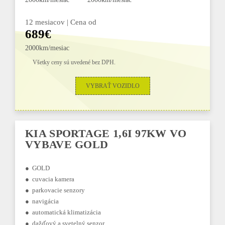
12 mesiacov | Cena od
689€
2000km/mesiac
Všetky ceny sú uvedené bez DPH.
VYBRAŤ VOZIDLO
KIA SPORTAGE 1,6I 97KW VO
VYBAVE GOLD
● GOLD
● cuvacia kamera
● parkovacie senzory
● navigácia
● automatická klimatizácia
● dažďový a svetelný senzor