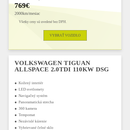
769€
2000km/mesiac
Všetky ceny sú uvedené bez DPH.
VYBRAŤ VOZIDLO
VOLKSWAGEN TIGUAN
ALLSPACE 2.0TDI 110KW DSG
● Kožený interiér
● LED svetlomety
● Navigačný systém
● Panoramatická strecha
● 360 kamera
● Tempomat
● Nezávislé kúrenie
● Vyhrievané čelné sklo