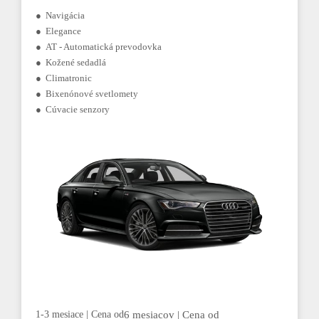
● Navigácia
● Elegance
● AT - Automatická prevodovka
● Kožené sedadlá
● Climatronic
● Bixenónové svetlomety
● Cúvacie senzory
1-3 mesiace | Cena od
6 mesiacov | Cena od