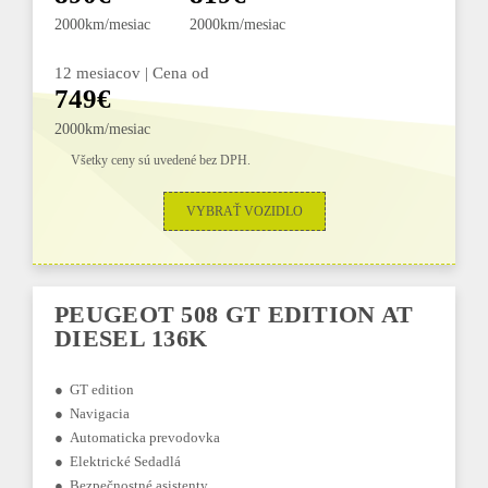
2000km/mesiac
2000km/mesiac
12 mesiacov | Cena od
749€
2000km/mesiac
Všetky ceny sú uvedené bez DPH.
VYBRAŤ VOZIDLO
PEUGEOT 508 GT EDITION AT
DIESEL 136K
● GT edition
● Navigacia
● Automaticka prevodovka
● Elektrické Sedadlá
● Bezpečnostné asistenty