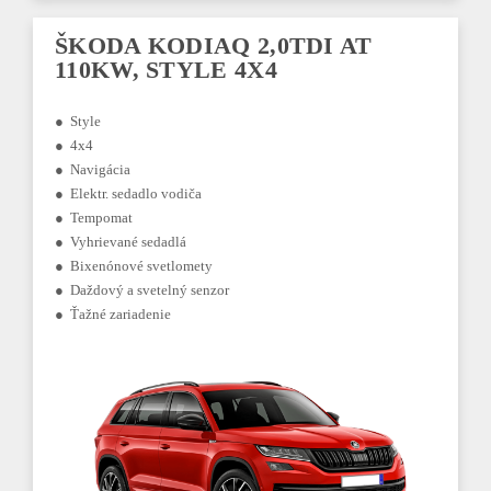
ŠKODA KODIAQ 2,0TDI AT
110KW, STYLE 4X4
● Style
● 4x4
● Navigácia
● Elektr. sedadlo vodiča
● Tempomat
● Vyhrievané sedadlá
● Bixenónové svetlomety
● Daždový a svetelný senzor
● Ťažné zariadenie