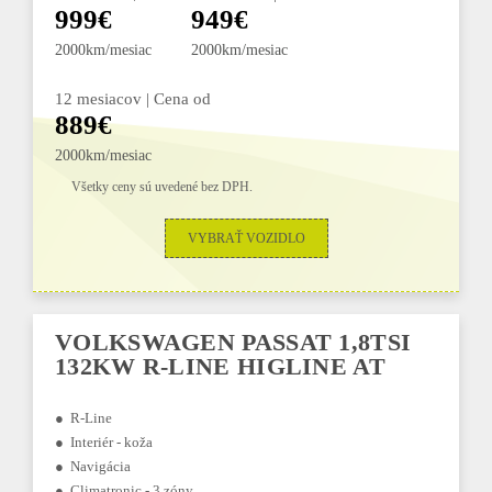
999€
949€
2000km/mesiac
2000km/mesiac
12 mesiacov | Cena od
889€
2000km/mesiac
Všetky ceny sú uvedené bez DPH.
VYBRAŤ VOZIDLO
VOLKSWAGEN PASSAT 1,8TSI
132KW R-LINE HIGLINE AT
● R-Line
● Interiér - koža
● Navigácia
● Climatronic - 3 zóny