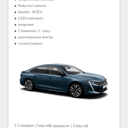
● Parkovací asistent
● Interiér - KOŽA
● LED svetlomety
● tempomat
● Climatronic 3 - zóny
● panoramaticka strecha
● cuvacia kamera
1-3 mesiace | Cena od
6 mesiacov | Cena od