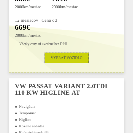
2000km/mesiac
2000km/mesiac
12 mesiacov | Cena od
669€
2000km/mesiac
Všetky ceny sú uvedené bez DPH.
VYBRAŤ VOZIDLO
VW PASSAT VARIANT 2.0TDI
110 KW HIGLINE AT
● Navigácia
● Tempomat
● Higline
● Kožené sedadlá
● Elektrické sedadlá