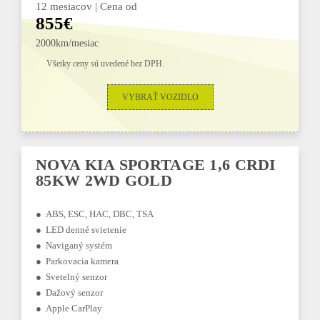
12 mesiacov | Cena od
855€
2000km/mesiac
Všetky ceny sú uvedené bez DPH.
VYBRAŤ VOZIDLO
NOVA KIA SPORTAGE 1,6 CRDI
85KW 2WD GOLD
● ABS, ESC, HAC, DBC, TSA
● LED denné svietenie
● Naviganý systém
● Parkovacia kamera
● Svetelný senzor
● Dažový senzor
● Apple CarPlay