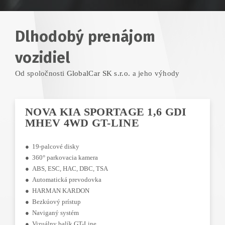
Dlhodobý prenájom
vozidiel
Od spoločnosti
GlobalCar SK s.r.o.
a jeho výhody
NOVA KIA SPORTAGE 1,6 GDI
MHEV 4WD GT-LINE
● 19-palcové disky
● 360° parkovacia kamera
● ABS, ESC, HAC, DBC, TSA
● Automatická prevodovka
● HARMAN KARDON
● Bezkúový prístup
● Naviganý systém
● Vizuálny balík GT-Line