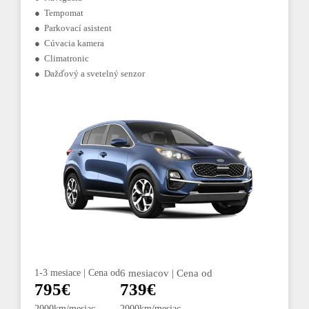
● Tempomat
● Parkovací asistent
● Cúvacia kamera
● Climatronic
● Dažďový a svetelný senzor
1-3 mesiace | Cena od
6 mesiacov | Cena od
795€
739€
2000km/mesiac
2000km/mesiac