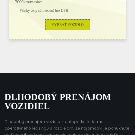
2000km/mesiac
Všetky ceny sú uvedené bez DPH.
VYBRAŤ VOZIDLO
DLHODOBÝ PRENÁJOM
VOZIDIEL
Dlhodobý prenájom vozidla z autoparku je forma
operatívneho leasingu s rozdielom, že nájomcovi je ponúknuté
buď nové ihneď dostupné vozidlo alebo dostupné vozidlo z