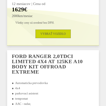
12 mesiacov | Cena od
1629€
2000km/mesiac
Všetky ceny sú uvedené bez DPH.
VYBRAŤ VOZIDLO
FORD RANGER 2,0TDCI
LIMITED 4X4 AT 125KE A10
BODY KIT OFFROAD
EXTREME
● Automaticka prevodovka
● 4x4
● parkovací asistent
● tempomat
● AAC - radar,