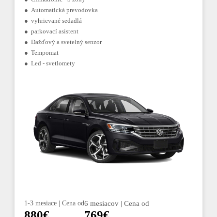
● Automatická prevodovka
● vyhrievané sedadlá
● parkovací asistent
● Dažďový a svetelný senzor
● Tempomat
● Led - svetlomety
1-3 mesiace | Cena od
6 mesiacov | Cena od
880€
769€