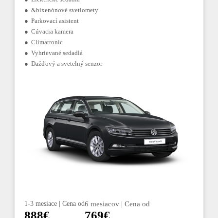
● &bixenónové svetlomety
● Parkovací asistent
● Cúvacia kamera
● Climatronic
● Vyhrievané sedadlá
● Dažďový a svetelný senzor
1-3 mesiace | Cena od
6 mesiacov | Cena od
888€
769€